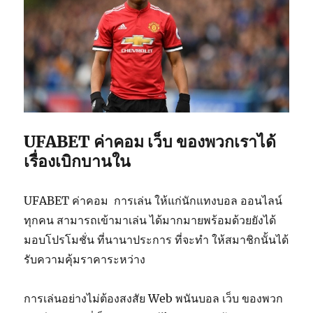
UFABET ค่าคอม เว็บ ของพวกเราได้
เรื่องเบิกบานใน
UFABET ค่าคอม การเล่น ให้แก่นักแทงบอล ออนไลน์
ทุกคน สามารถเข้ามาเล่น ได้มากมายพร้อมด้วยยังได้
มอบโปรโมชั่น ที่นานาประการ ที่จะทำ ให้สมาชิกนั้นได้
รับความคุ้มราคาระหว่าง
การเล่นอย่างไม่ต้องสงสัย Web พนันบอล เว็บ ของพวก