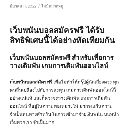
เขียน
หมวด
มีนาคม 11, 2022
ไม่มีหมวดหมู่
เมื่อ
หมู่
เว็บพนันบอลสมัครฟรี ได้รับ
สิทธิพิเศษนี้ได้อย่างทัดเทียมกัน
เว็บพนันบอลสมัครฟรี สำหรับเพื่อการ
วางเดิมพัน เกมการเดิมพันออนไลน์
เว็บพนันบอลสมัครฟรี
เพื่อไม่ทำให้กรุ๊ปผู้นักเสี่ยงดวง ทุก
คนสิ้นเปลืองไปกับการลงทุน เกมการเดิมพันออนไลน์นี้
อย่างแน่แท้ และก็ควรจะวางเดิมพัน เกมการเดิมพัน
ออนไลน์ ที่อยู่ในความพอเหมาะไม่ มากจนเกินความ
จำเป็นหนทางสำหรับ ในการเข้ามาจ่ายเงินพนัน บนหน้า
เว็บพวกเรา จำเป็นมาก