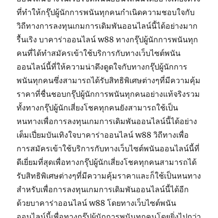
ที่ทำให้กรุ๊ปผู้นักการพนันทุกคนกำเนิดความชอบใจกับ
วิถีทางการลงทุนเกมการเดิมพันออนไลน์นี้ได้อย่างมาก
รื้นเริง บาคาร่าออนไลน์ w88 ทางกรุ๊ปผู้นักการพนันทุก
คนที่ได้ทำสมัครเข้าใช้บริการกับทางเว็บไซต์พนัน
ออนไลน์นี้ที่ให้ความน่าดึงดูดใจกับทางกรุ๊ปผู้นักการ
พนันทุกคนซึ่งสามารถได้รับสิทธิพิเศษต่างๆที่มีความคุ้ม
ราคาที่ชื่นชอบกรุ๊ปผู้นักการพนันทุกคนอย่างแท้จริงรวม
ทั้งทางกรุ๊ปผู้นักเสี่ยงโชคทุกคนยังสามารถใช้เป็น
หนทางเพื่อการลงทุนเกมการเดิมพันออนไลน์นี้ได้อย่าง
เต็มเปี่ยมบันเทิงใจบาคาร่าออนไลน์ w88 วิถีทางเพื่อ
การสมัครเข้าใช้บริการกับทางเว็บไซต์พนันออนไลน์นี้ที่
ดีเยี่ยมที่สุดเพื่อทางกรุ๊ปผู้นักเสี่ยงโชคทุกคนสามารถได้
รับสิทธิพิเศษต่างๆที่มีความคุ้มราคาและก็ใช้เป็นหนทาง
สำหรับเพื่อการลงทุนเกมการเดิมพันออนไลน์นี้ได้อีก
ด้วยบาคาร่าออนไลน์ w88 โดยทางเว็บไซต์พนัน
ออนไลน์นี้เพื่อทางกรุ๊ปผู้นักการพนันทุกคนโดยยิ่งไปกว่า