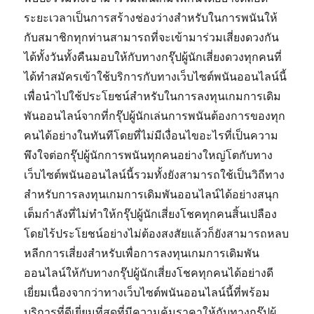
ระยะเวลาเป็นการสร้างช่องว่างสำหรับในการพนันให้
กับสมาชิกทุกท่านสามารถที่จะเข้ามาร่วมเสี่ยงดวงกัน
ได้ทั้งวันทั้งคืนมอบให้กับทางกรุ๊ปผู้นักเสี่ยงดวงทุกคนที่
ได้ทำสมัครเข้าใช้บริการกับทางเว็บไซต์พนันออนไลน์นี้
เพื่อนำไปใช้ประโยชน์สำหรับในการลงทุนเกมการเดิม
พันออนไลน์จากที่กรุ๊ปผู้นักเล่นการพนันต้องการของทุก
คนได้อย่างในทันทีโดยที่ไม่มีเงื่อนไขอะไรที่เป็นความ
พึงใจต่อกรุ๊ปผู้นักการพนันทุกคนอย่างใหญ่โตกับทาง
เว็บไซต์พนันออนไลน์นี้รวมทั้งยังสามารถใช้เป็นวิถีทาง
สำหรับการลงทุนเกมการเดิมพันออนไลน์ได้อย่างสนุก
เต็มกำลังที่ไม่ทำให้กรุ๊ปผู้นักเสี่ยงโชคทุกคนสิ้นเปลือง
โดยไร้ประโยชน์อย่างไม่ต้องสงสัยแล้วก็ยังสามารถหลบ
หลีกการเสี่ยงสำหรับเพื่อการลงทุนเกมการเดิมพัน
ออนไลน์ให้กับทางกรุ๊ปผู้นักเสี่ยงโชคทุกคนได้อย่างดี
เยี่ยมเนื่องจากว่าทางเว็บไซต์พนันออนไลน์นี้ที่พร้อม
บริการที่ดีเยี่ยมที่สุดที่มีความคุ้มราคาให้กับทางกรุ๊ปผู้