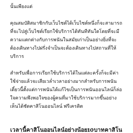
นั้นเพียงแต่
คุณสมบัติสมาชิกกับเว็บไซต์ได้เว็บไซต์หนึ่งก็จะสามารถ
ที่จะไปสู่เว็บไซต์เรียกใช้บริการได้ทันทีทันใดโดยที่จะมี
ความแตกต่างกับการพนันในสมัยเก่าเป็นอย่างยิ่งที่จะ
ต้องเดินทางไปฝรั่งจำเป็นจะต้องเดินทางไปสถานที่ให้
บริการ
สำหรับเพื่อการเรียกใช้บริการได้ในแต่ละครั้งก็จะมีค่า
ใช้จ่ายแล้วจะเสียเวล่ำเวลาอย่างมากสำหรับการพนัน
เดี๋ยวนี้ตั้งแต่การพนันได้แก้ไขเป็นการพนันออนไลน์ก็ล่อ
ใจความพึงพอใจของผู้คนที่มาใช้บริการมากขึ้นอย่าง
เห็นได้ชัดคาสิโนออนไลน์ ฟรีเครดิต
เวลานี้คาสิโนออนไลน์อย่างน้อย10บาทคาสิโน