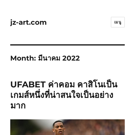
jz-art.com
เมนู
Month:
มีนาคม 2022
UFABET ค่าคอม คาสิโนเป็น
เกมส์หนึ่งที่น่าสนใจเป็นอย่าง
มาก