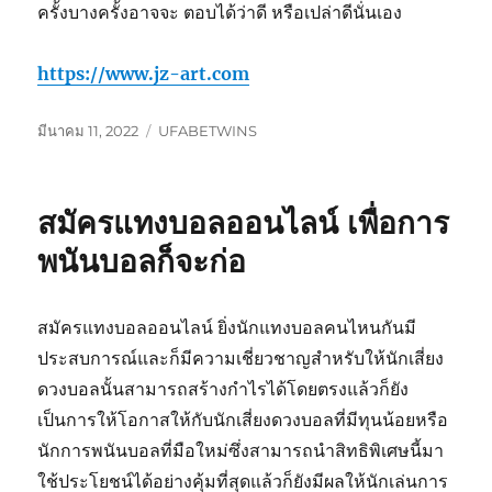
ครั้งบางครั้งอาจจะ ตอบได้ว่าดี หรือเปล่าดีนั่นเอง
https://www.jz-art.com
เขียน
หมวด
มีนาคม 11, 2022
UFABETWINS
เมื่อ
หมู่
สมัครแทงบอลออนไลน์ เพื่อการ
พนันบอลก็จะก่อ
สมัครแทงบอลออนไลน์ ยิ่งนักแทงบอลคนไหนกันมี
ประสบการณ์และก็มีความเชี่ยวชาญสำหรับให้นักเสี่ยง
ดวงบอลนั้นสามารถสร้างกำไรได้โดยตรงแล้วก็ยัง
เป็นการให้โอกาสให้กับนักเสี่ยงดวงบอลที่มีทุนน้อยหรือ
นักการพนันบอลที่มือใหม่ซึ่งสามารถนำสิทธิพิเศษนี้มา
ใช้ประโยชน์ได้อย่างคุ้มที่สุดแล้วก็ยังมีผลให้นักเล่นการ