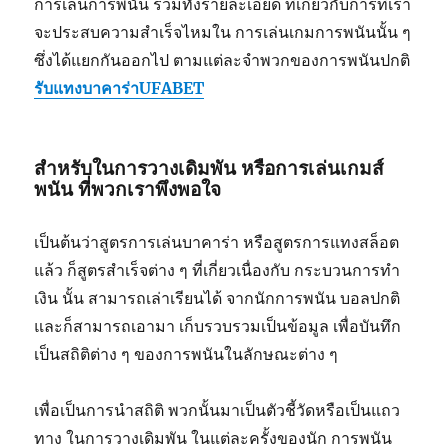
การเล่นการพนัน รวมทั้งรายละเอียด ที่เกี่ยวกับการที่เรา
จะประสบความสำเร็จไหมใน การเล่นเกมการพนันนั้น ๆ
ซึ่งได้แยกกันออกไป ตามแต่ละจำพวกของการพนันปกติ
รับแทงบาคาร่าUFABET
สำหรับในการวางเดิมพัน หรือการเล่นเกมส์
พนัน ที่พวกเราพึงพอใจ
เป็นต้นว่าสูตรการเล่นบาคาร่า หรือสูตรการแทงสล็อต
แล้ว ก็สูตรสำเร็จต่าง ๆ ที่เกี่ยวเนื่องกับ กระบวนการทำ
เงิน นั้น สามารถเล่าเรียนได้ จากนักการพนัน บอลปกติ
และก็สามารถเอามา เก็บรวบรวมเป็นข้อมูล เพื่อบันทึก
เป็นสถิติต่าง ๆ ของการพนันในลักษณะต่าง ๆ
เพื่อเป็นการนำสถิติ พวกนั้นมาเป็นตัวชี้วัดหรือเป็นแถว
ทาง ในการวางเดิมพัน ในแต่ละครั้งของนัก การพนัน