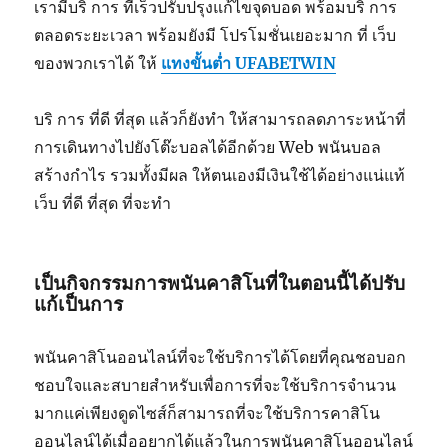
เรามีบริ การ ที่เร็วปรับปรุงแก้ไขจุดบอด พร้อมบริ การ
ตลอดระยะเวลา พร้อมยังมี โปรโมชั่นเยอะมาก ที่ เว็บ
ของพวกเราได้ ให้
แทงขั้นต่ำ UFABETWIN
บริ การ ที่ดี ที่สุด แล้วก็ยังทำ ให้สามารถลดภาระหน้าที่
การเดินทางไปยังโต๊ะบอลได้อีกด้วย Web พนันบอล
สร้างกำไร รวมทั้งมีผล ให้ตนเองมีเงินใช้ได้อย่างแน่แท้
เว็บ ที่ดี ที่สุด ที่จะทำ
เป็นกิจกรรมการพนันคาสิโนที่ในตอนนี้ได้ปรับ
แก้เป็นการ
พนันคาสิโนออนไลน์ที่จะใช้บริการได้โดยที่คุณชอบอก
ชอบใจและสบายสำหรับเพื่อการที่จะใช้บริการจำนวน
มากแค่เพียงดูดไซส์ก็สามารถที่จะใช้บริการคาสิโน
ออนไลน์ได้เมื่ออยากได้แล้วในการพนันคาสิโนออนไลน์