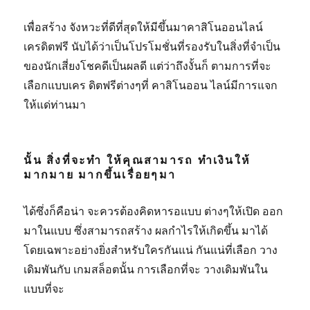
เพื่อสร้าง จังหวะที่ดีที่สุดให้มีขึ้นมาคาสิโนออนไลน์
เครดิตฟรี นับได้ว่าเป็นโปรโมชั่นที่รองรับในสิ่งที่จำเป็น
ของนักเสี่ยงโชคดีเป็นผลดี แต่ว่าถึงงั้นก็ ตามการที่จะ
เลือกแบบเคร ดิตฟรีต่างๆที่ คาสิโนออน ไลน์มีการแจก
ให้แด่ท่านมา
นั้น สิ่งที่จะทำ ให้คุณสามารถ ทำเงินให้
มากมาย มากขึ้นเรื่อยๆมา
ได้ซึ่งก็คือน่า จะควรต้องคิดหารอแบบ ต่างๆให้เปิด ออก
มาในแบบ ซึ่งสามารถสร้าง ผลกำไรให้เกิดขึ้น มาได้
โดยเฉพาะอย่างยิ่งสำหรับใครกันแน่ กันแน่ที่เลือก วาง
เดิมพันกับ เกมสล็อตนั้น การเลือกที่จะ วางเดิมพันใน
แบบที่จะ