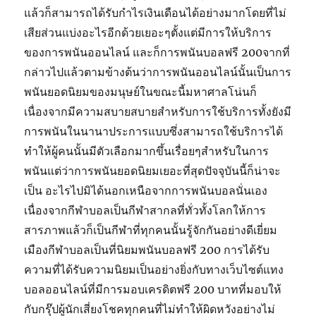
แล้วก็สามารถได้รับกำไรเงินเดือนได้อย่างมากโดยที่ไม่
เสียส่วนแบ่งอะไรอีกด้วยเยอะๆตั้งแต่มีการให้บริการ
ของการพนันออนไลน์ และก็การพนันบอลฟรี 200จากที่
กล่าวไปแล้วตามข้างต้นว่าการพนันออนไลน์นั้นเป็นการ
พนันยอดนิยมของมนุษย์ในขณะนี้มหาศาลโน่นก็
เนื่องจากมีความสบายสบายสำหรับการใช้บริการทั้งยังมี
การพนันในนานาประการแบบซึ่งสามารถใช้บริการได้
ทำให้ผู้คนนั้นมีตัวเลือกมากขึ้นเรื่อยๆสำหรับในการ
พนันแต่ว่าการพนันยอดนิยมเยอะที่สุดปัจจุบันนี้ก็น่าจะ
เป็น อะไรไปมิได้นอกเหนือจากการพนันบอลนั่นเอง
เนื่องจากกีฬาบอลเป็นกีฬาสากลที่ทั่วทั้งโลกให้การ
สารภาพแล้วก็เป็นกีฬาที่ทุกคนนั้นรู้จักกันอย่างดีเยี่ยม
เมืองกีฬาบอลเป็นที่นิยมพนันบอลฟรี 200 การได้รับ
ความที่ได้รับความนิยมเป็นอย่างยิ่งกับทางเว็บไซต์แทง
บอลออนไลน์ที่มีการมอบเครดิตฟรี 200 บาทที่มอบให้
กับกรุ๊ปผู้นักเสี่ยงโชคทุกคนที่ไม่ทำให้ผิดหวังอย่างไม่