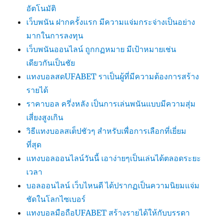
อัตโนมัติ
เว็บพนัน ฝากครั้งแรก มีความแจ่มกระจ่างเป็นอย่าง
มากในการลงทุน
เว็บพนันออนไลน์ ถูกกฏหมาย มีเป้าหมายเช่น
เดียวกันเป็นชัย
แทงบอลสดUFABET ราเป็นผู้ที่มีความต้องการสร้าง
รายได้
ราคาบอล ครึ่งหลัง เป็นการเล่นพนันแบบมีความสุ่ม
เสี่ยงสูงเกิน
วิธีแทงบอลสเต็ปชัวๆ สำหรับเพื่อการเลือกที่เยี่ยม
ที่สุด
แทงบอลออนไลน์วันนี้ เอาง่ายๆเป็นเล่นได้ตลอดระยะ
เวลา
บอลออนไลน์ เว็บไหนดี ได้ปรากฏเป็นความนิยมแจ่ม
ชัดในโลกไซเบอร์
แทงบอลมือถือUFABET สร้างรายได้ให้กับบรรดา