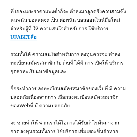
ที่ เยอะแยะราคาแพงต่ำก็จะ ต่ำลงมาลูกครึ่งควบสามซึ่ง
คนพนัน บอลสดจะ เป็น ต่อพนัน บอลออนไลน์มือใหม่
สำหรับผู้ที่ ให้ ความสนใจสำหรับการ ใช้บริการ
UFABETคือ
รวมทั้งให้ ความสนใจสำหรับการ ลงทุนควรจะ ทำลง
ทะเบียนสมัครสมาชิกกับ เว็บที่ ได้มี การ เปิดให้ บริการ
อุตสาหะเรียนหาข้อมูลและ
ก็กระทำการ ลงทะเบียนสมัครสมาชิกของเว็บที่ มี ความ
ปลอดภัยเนื่องจากการ เลือกลงทะเบียนสมัครสมาชิก
ของWebที่ มี ความปลอดภัย
จะ ช่วยทำให้ พวกเราได้โอกาสได้รับกำไรคืนมาจาก
การ ลงทุนรวมทั้งการ ใช้บริการ เพิ่มเยอะขึ้นถ้าหาก