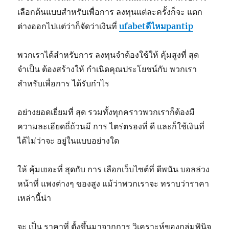
เลือกต้นแบบสำหรับเพื่อการ ลงทุนแต่ละครั้งก็จะ แตก
ต่างออกไปแต่ว่าก็จัดว่าเงินที่
ufabetดีไหมpantip
พวกเราได้สำหรับการ ลงทุนจำต้องใช้ให้ คุ้มสูงที่ สุด
จำเป็น ต้องสร้างให้ กำเนิดคุณประโยชน์กับ พวกเรา
สำหรับเพื่อการ ได้รับกำไร
อย่างยอดเยี่ยมที่ สุด รวมทั้งทุกคราวพวกเราก็ต้องมี
ความละเอียดถี่ถ้วนมี การ ไตร่ตรองที่ ดี และก็ใช้เงินที่
ได้ไม่ว่าจะ อยู่ในแบบอย่างใด
ให้ คุ้มเยอะที่ สุดกับ การ เลือกเว็บไซต์ที่ ดีพนัน บอลล่วง
หน้าที่ แพงต่างๆ ของสูง แม้ว่าพวกเราจะ ทราบว่าราคา
เหล่านี้น่า
จะ เป็น ราคาที่ ตั้งขึ้นมาจากการ วิเคราะห์ของกลุ่มพินิจ