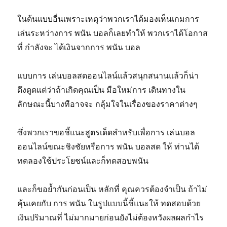
ในต้นแบบอื่นเพราะเหตุว่าพวกเราได้มองเห็นเกมการ
เล่นระหว่างการ พนัน บอลก็เลยทำให้ พวกเราได้โอกาส
ที่ กำลังจะ ได้เงินจากการ พนัน บอล
แบบการ เล่นบอลสดออนไลน์แล้วสนุกสนานแล้วก็น่า
ดึงดูดแต่ว่าถ้าเกิดคุณเป็น มือใหม่การ เดินทางใน
ลักษณะนี้บางทีอาจจะ กลุ้มใจในเรื่องของราคาต่างๆ
ซึ่งพวกเราขอชี้แนะสูตรเด็ดสำหรับเพื่อการ เล่นบอล
ออนไลน์ขณะชิงชัยหรือการ พนัน บอลสด ให้ ท่านได้
ทดลองใช้ประโยชน์และก็ทดสอบพนัน
และก็ขอย้ำกันก่อนเป็น หลักที่ คุณควรต้องจำเป็น ถ้าไม่
คุ้นเคยกับ การ พนัน ในรูปแบบนี้ชี้แนะให้ ทดสอบด้วย
เงินปริมาณที่ ไม่มากมาย
ก่อนยังไม่ต้องหวังผลผลกำไร