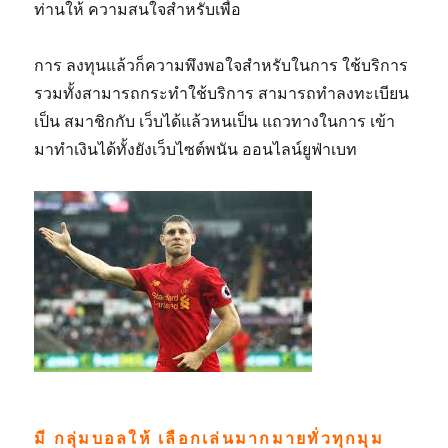
ท่านให้ ความสนใจสำหรับเพื่อ
การ ลงทุนแล้วก็ความพึงพอใจสำหรับในการ ใช้บริการ
รวมทั้งสามารถกระทำใช้บริการ สามารถทำลงทะเบียน
เป็น สมาชิกกับ เว็บได้แล้วหนเป็น แถวทางในการ เข้า
มาทำเงินได้ทั้งยังเว็บไซต์พนัน ออนไลน์ยูฟ่าเบท
มี กลุ่มบอลให้ เลือกเล่นมากมายทั่วทุกมุม