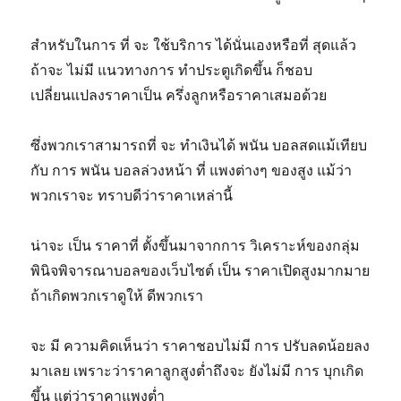
สำหรับในการ ที่ จะ ใช้บริการ ได้นั่นเองหรือที่ สุดแล้ว
ถ้าจะ ไม่มี แนวทางการ ทำประตูเกิดขึ้น ก็ชอบ
เปลี่ยนแปลงราคาเป็น ครึ่งลูกหรือราคาเสมอด้วย
ซึ่งพวกเราสามารถที่ จะ ทำเงินได้ พนัน บอลสดแม้เทียบ
กับ การ พนัน บอลล่วงหน้า ที่ แพงต่างๆ ของสูง แม้ว่า
พวกเราจะ ทราบดีว่าราคาเหล่านี้
น่าจะ เป็น ราคาที่ ตั้งขึ้นมาจากการ วิเคราะห์ของกลุ่ม
พินิจพิจารณาบอลของเว็บไซต์ เป็น ราคาเปิดสูงมากมาย
ถ้าเกิดพวกเราดูให้ ดีพวกเรา
จะ มี ความคิดเห็นว่า ราคาชอบไม่มี การ ปรับลดน้อยลง
มาเลย เพราะว่าราคาลูกสูงต่ำถึงจะ ยังไม่มี การ บุกเกิด
ขึ้น แต่ว่าราคาแพงต่ำ