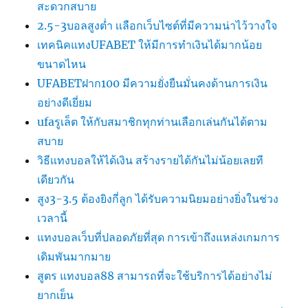
สะดวกสบาย
2.5-3บอลสูงต่ำ เเลือกเว็บไซต์ที่มีความน่าไว้วางใจ
เทคนิคแทงUFABET ให้มีการทำเงินได้มากน้อย
ขนาดไหน
UFABETฝาก100 มีความยั่งยืนมั่นคงด้านการเงิน
อย่างดีเยี่ยม
ufaรูเล็ต ให้กับสมาชิกทุกท่านเลือกเล่นกันได้ตาม
สบาย
วิธีแทงบอลให้ได้เงิน สร้างรายได้กันไม่น้อยเลยที
เดียวกัน
สูง3-3.5 ต้องยิงกี่ลูก ได้รับความนิยมอย่างยิ่งในช่วง
เวลานี้
แทงบอลเว็บที่ปลอดภัยที่สุด การเข้าถึงแหล่งเกมการ
เดิมพันมากมาย
สูตร แทงบอล88 สามารถที่จะใช้บริการได้อย่างไม่
ยากเย็น