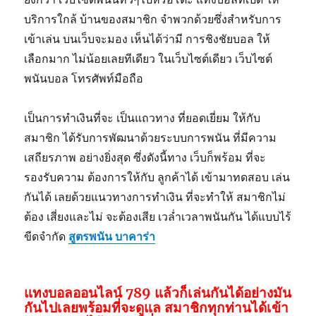
บริการใกล้ บ้านของสมาชิก จำพวกด้วยซึ่งสำหรับการ
เข้าเล่น บนเว็บจะมอง เห็นได้ว่ามี การชิงชัยบอล ให้
เลือกมาก ไม่น้อยเลยทีเดียว ในเว็บไซต์เดียว เว็บไซต์
พนันบอล โทรศัพท์มือถือ
เป็นการทำเงินที่จะ เป็นแถวทาง ที่ยอดเยี่ยม ให้กับ
สมาชิก ได้รับการพัฒนาด้วยระบบการพนัน ที่มีความ
เสถียรภาพ อย่างยิ่งสุด ซึ่งดังนี้ทาง เว็บก็พร้อม ที่จะ
รองรับความ ต้องการให้กับ ลูกค้าได้ เข้ามาทดสอบ เล่น
กันได้ เลยด้วยแนวทางการทำเงิน ที่จะทำให้ สมาชิกไม่
ต้อง เสี่ยงและไม่ จะต้องเสีย เวล่ำเวลาพนันกัน ได้แบบไร้
ขีดจำกัด
สูตรพนัน บาคาร่า
แทงบอลออนไลน์ 789 แล้วก็เล่นกันได้อย่างมัน
กันไปเลยพร้อมที่จะดูแล สมาชิกทุกท่านได้เข้า