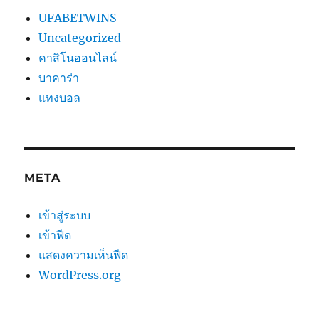
UFABETWINS
Uncategorized
คาสิโนออนไลน์
บาคาร่า
แทงบอล
META
เข้าสู่ระบบ
เข้าฟีด
แสดงความเห็นฟีด
WordPress.org