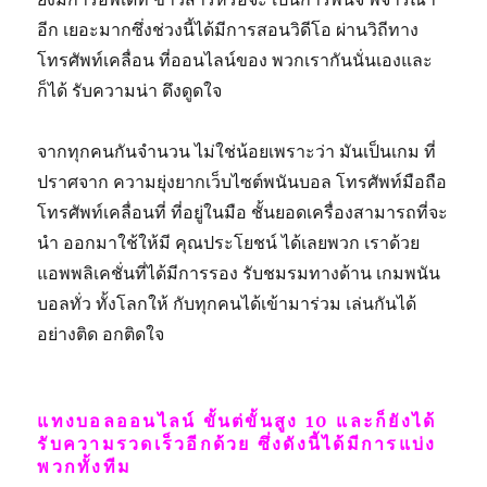
อีก เยอะมากซึ่งช่วงนี้ได้มีการสอนวิดีโอ ผ่านวิถีทาง
โทรศัพท์เคลื่อน ที่ออนไลน์ของ พวกเรากันนั่นเองและ
ก็ได้ รับความน่า ดึงดูดใจ
จากทุกคนกันจำนวน ไม่ใช่น้อยเพราะว่า มันเป็นเกม ที่
ปราศจาก ความยุ่งยากเว็บไซต์พนันบอล โทรศัพท์มือถือ
โทรศัพท์เคลื่อนที่ ที่อยู่ในมือ ชั้นยอดเครื่องสามารถที่จะ
นำ ออกมาใช้ให้มี คุณประโยชน์ ได้เลยพวก เราด้วย
แอพพลิเคชั่นที่ได้มีการรอง รับชมรมทางด้าน เกมพนัน
บอลทั่ว ทั้งโลกให้ กับทุกคนได้เข้ามาร่วม เล่นกันได้
อย่างติด อกติดใจ
แทงบอลออนไลน์ ขั้นต่ขั้นสูง 10 และก็ยังได้
รับความรวดเร็วอีกด้วย ซึ่งดังนี้ได้มีการแบ่ง
พวกทั้งทีม