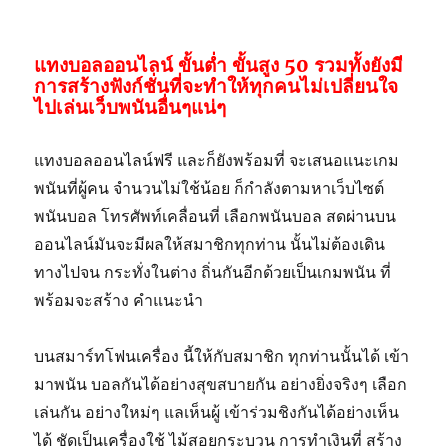
แทงบอลออนไลน์ ขั้นต่ำ ขั้นสูง 50 รวมทั้งยังมี
การสร้างฟังก์ชั่นที่จะทำให้ทุกคนไม่เปลี่ยนใจ
ไปเล่นเว็บพนันอื่นๆแน่ๆ
แทงบอลออนไลน์ฟรี และก็ยังพร้อมที่ จะเสนอแนะเกม
พนันที่ผู้คน จำนวนไม่ใช้น้อย ก็กำลังตามหาเว็บไซต์
พนันบอล โทรศัพท์เคลื่อนที่ เลือกพนันบอล สดผ่านบน
ออนไลน์มันจะมีผลให้สมาชิกทุกท่าน นั้นไม่ต้องเดิน
ทางไปจน กระทั่งในต่าง ถิ่นกันอีกด้วยเป็นเกมพนัน ที่
พร้อมจะสร้าง คำแนะนำ
บนสมาร์ทโฟนเครื่อง นี้ให้กับสมาชิก ทุกท่านนั้นได้ เข้า
มาพนัน บอลกันได้อย่างสุขสบายกัน อย่างยิ่งจริงๆ เลือก
เล่นกัน อย่างใหม่ๆ แลเห็นผู้ เข้าร่วมชิงกันได้อย่างเห็น
ได้ ชัดเป็นเครื่องใช้ ไม้สอยกระบวน การทำเงินที่ สร้าง