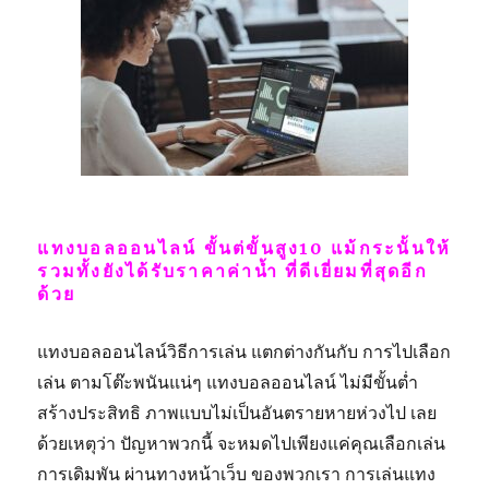
แทงบอลออนไลน์ ขั้นต่ขั้นสูง10 แม้กระนั้นให้
รวมทั้งยังได้รับราคาค่าน้ำ ที่ดีเยี่ยมที่สุดอีก
ด้วย
แทงบอลออนไลน์วิธีการเล่น แตกต่างกันกับ การไปเลือก
เล่น ตามโต๊ะพนันแน่ๆ แทงบอลออนไลน์ ไม่มีขั้นต่ำ
สร้างประสิทธิ ภาพแบบไม่เป็นอันตรายหายห่วงไป เลย
ด้วยเหตุว่า ปัญหาพวกนี้ จะหมดไปเพียงแค่คุณเลือกเล่น
การเดิมพัน ผ่านทางหน้าเว็บ ของพวกเรา การเล่นแทง