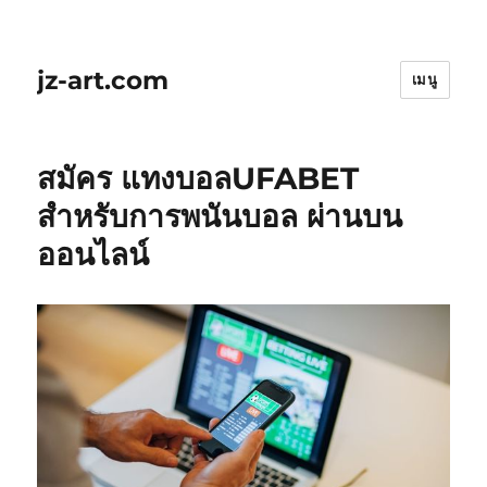
jz-art.com
เมนู
สมัคร แทงบอลUFABET
สำหรับการพนันบอล ผ่านบน
ออนไลน์