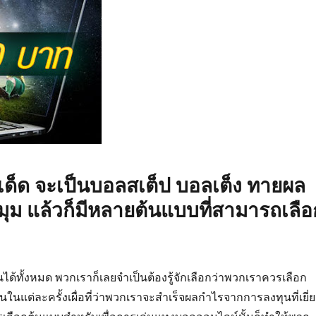
เด็ด จะเป็นบอลสเต็ป บอลเต็ง ทายผล
มุม แล้วก็มีหลายต้นแบบที่สามารถเลือ
ได้ทั้งหมด พวกเราก็เลยจำเป็นต้องรู้จักเลือกว่าพวกเราควรเลือก
ในแต่ละครั้งเผื่อที่ว่าพวกเราจะสำเร็จผลกำไรจากการลงทุนที่เยี่