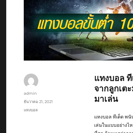
แทงบอล ที
จากลูกเตะ
ผู้
admin
มาเล่น
เขียน
เขียน
ธันวาคม 21, 2021
เมื่อ
หมวด
แทงบอล
หมู่
แทงบอล ทีเด็ด พนัน
เล่นในแบบอย่างไหน