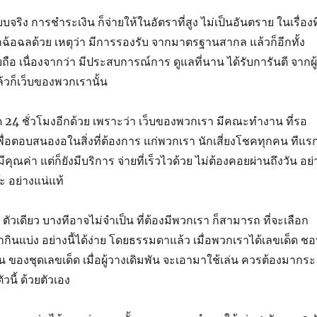
บจริง การชำระเงิน ก็จ่ายให้ในอัตราที่สูง ไม่เป็นอันตราย ในเรื่องที
ูกฉ้อฉลด้วย เหตุว่า มีการรองรับ จากมาตรฐานสากล แล้วก็อีกทั้ง
ือ เนื่องจากว่า มีประสบการณ์การ ดูแลที่นาน ได้รับการันตี จากผู้
้วก็เว็บของพวกเรานั้น
24 ชั่วโมงอีกด้วย เพราะว่า เว็บของพวกเรา มีคณะทำงาน ที่รอ
เพื่อตอบสนองอในสิ่งที่ต้องการ แก่พวกเรา นักเสี่ยงโชคทุกคน ทีแร
คุณค่า แต่ก็ยังมีบริการ จ่ายที่เร็วไวด้วย ไม่ต้องคอยผ่านถึงวัน อย่
ะ อย่างแน่แท้
น ตัวเดียว บางทีอาจไม่จำเป็น ที่ต้องมีพวกเรา ก็สามารถ ที่จะเลือก
กินแบ่ง อย่างนี้ได้ง่าย โดยธรรมดาแล้ว เมื่อพวกเราได้เลขเด็ด ช
่น ของชุดเลขเด็ด เมื่อผู้วางเดิมพัน จะเอามาใช้เล่น ควรต้องมากระ
วนี้ ด้วยตัวเอง