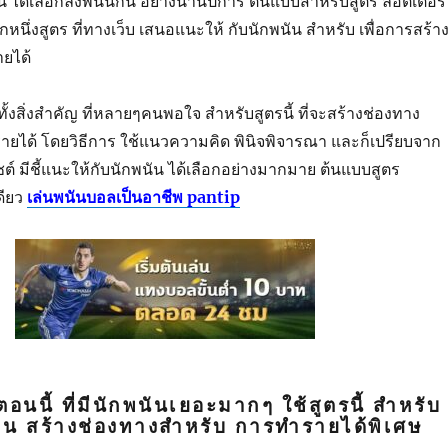
นัน ได้เลือกลงพนันกัน อย่างนานัปการ ต้นแบบสำหรับสูตร ลอตเตอรี่
อีกหนึ่งสูตร ที่ทางเว็บ เสนอแนะให้ กับนักพนัน สำหรับ เพื่อการสร้า
ายได้
มทั้งสิ่งสำคัญ ที่หลายๆคนพอใจ สำหรับสูตรนี้ ที่จะสร้างช่องทาง
ายได้ โดยวิธีการ ใช้แนวความคิด พินิจพิจารณา และก็เปรียบจาก
บไซต์ มีชี้แนะให้กับนักพนัน ได้เลือกอย่างมากมาย ต้นแบบสูตร
ดียว
เล่นพนันบอลเป็นอาชีพ pantip
ตอนนี้ ที่มีนักพนันเยอะมากๆ ใช้สูตรนี้ สำหรับ
วน สร้างช่องทางสำหรับ การทำรายได้พิเศษ