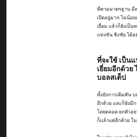
ที่ตามมาตรฐาน มีคว
เปิดอยู่มาก ไม่น้อ
เยี่ยม แล้วก็ยังเป
แข่งขัน ชิงชัย ได้
ที่จะใช้ เป็น
เยี่ยมอีกด้วย
บอลสเต็ป
ทั้งยังการเดิมพัน 
อีกด้วย และก็ยังมี
โดยตลอด ยกตัวอย่า
ก็แล้วแต่อีกด้วย 