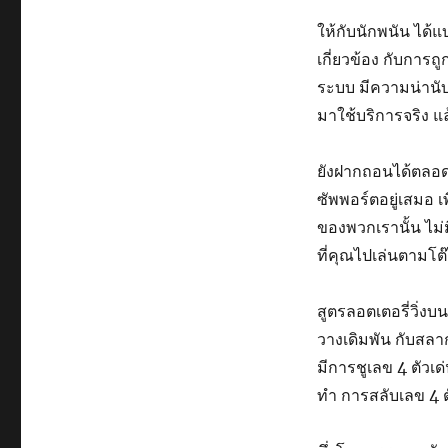
ให้กับนักพนัน ได้แบ
เกี่ยวข้อง กับการถ
ระบบ มีความน่านับถ
มาใช้บริการจริง แล
ยังฝากถอนได้ตลอด 
ซัพพอร์ตอยู่เสมอ 
ของพวกเรานั้น ไม่มี
ที่คุณไปเล่นตามโต๊
สูตรลอตเตอรี่วิ่งบ
วางเดิมพัน กับสลาก
มีการชูเลข 4 ตัวเด
ทำ การสลับเลข 4 ตั