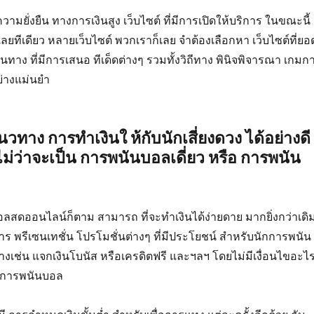
ามยั่งยืน ทางการเงินสูง เว็บไซต์ ที่มีการเปิดให้บริการ ในขณะนี้ 
ยเลยทีเดียว หลายเว็บไซต์ พวกเราก็เลย จำต้องเลือกหา เว็บไซต์ที่ยอ
็นหนทาง ที่มีการเสนอ ทีเด็ดต่างๆ รวมทั้งวิถีทาง พินิจพิจารณา เกมก
อย่างแม่นยำ
แนวทาง การทำเงินใ ห้กับนักเสี่ยงดวง ได้อย่างดี
 ไม่ว่าจะเป็น การพนันบอลเดี่ยว หรือ การพนัน
บอลสดออนไลน์ก็ตาม สามารถ ที่จะทำเงินได้ง่ายดาย มากยิ่งกว่าเดิ
การ พรีเซนเทชั่น โปรโมชั่นต่างๆ ที่มีประโยชน์ สำหรับนักการพนัน
งเช่น แจกเงินโบนัส หรือเครดิตฟรี และฯลฯ โดยไม่มีเงื่อนไขอะไ
ในการพนันบอล