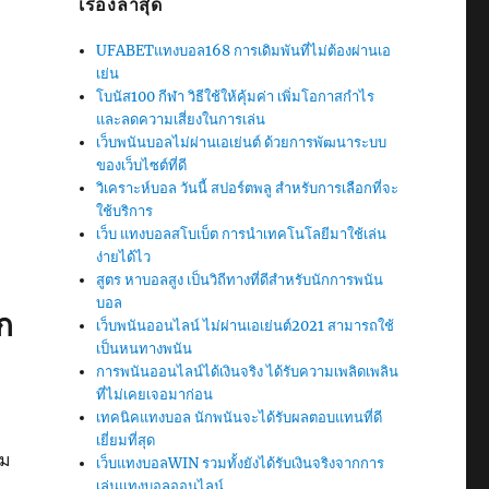
เรื่องล่าสุด
UFABETแทงบอล168 การเดิมพันที่ไม่ต้องผ่านเอ
เย่น
โบนัส100 กีฬา วิธีใช้ให้คุ้มค่า เพิ่มโอกาสกำไร
และลดความเสี่ยงในการเล่น
เว็บพนันบอลไม่ผ่านเอเย่นต์ ด้วยการพัฒนาระบบ
ของเว็บไซต์ที่ดี
วิเคราะห์บอล วันนี้ สปอร์ตพลู สำหรับการเลือกที่จะ
ใช้บริการ
เว็บ แทงบอลสโบเบ็ต การนำเทคโนโลยีมาใช้เล่น
ง่ายได้ไว
สูตร หาบอลสูง เป็นวิถีทางที่ดีสำหรับนักการพนัน
บอล
ก
เว็บพนันออนไลน์ ไม่ผ่านเอเย่นต์2021 สามารถใช้
เป็นหนทางพนัน
การพนันออนไลน์ได้เงินจริง ได้รับความเพลิดเพลิน
ที่ไม่เคยเจอมาก่อน
เทคนิคแทงบอล นักพนันจะได้รับผลตอบแทนที่ดี
เยี่ยมที่สุด
ยม
เว็บแทงบอลWIN รวมทั้งยังได้รับเงินจริงจากการ
เล่นแทงบอลออนไลน์