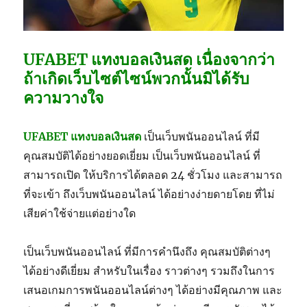
UFABET แทงบอลเงินสด เนื่องจากว่า
ถ้าเกิดเว็บไซต์ไซน์พวกนั้นมิได้รับ
ความวางใจ
UFABET แทงบอลเงินสด
เป็นเว็บพนันออนไลน์ ที่มี
คุณสมบัติได้อย่างยอดเยี่ยม
เป็นเว็บพนันออนไลน์ ที่
สามารถเปิด ให้บริการได้ตลอด 24 ชั่วโมง และสามารถ
ที่จะเข้า ถึงเว็บพนันออนไลน์ ได้อย่างง่ายดายโดย ที่ไม่
เสียค่าใช้จ่ายแต่อย่างใด
เป็นเว็บพนันออนไลน์ ที่มีการคำนึงถึง คุณสมบัติต่างๆ
ได้อย่างดีเยี่ยม สำหรับในเรื่อง ราวต่างๆ รวมถึงในการ
เสนอเกมการพนันออนไลน์ต่างๆ ได้อย่างมีคุณภาพ และ