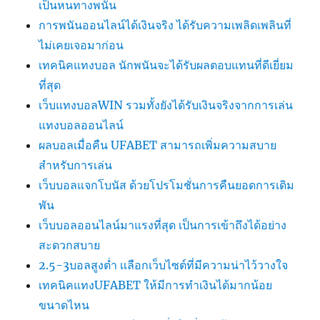
เป็นหนทางพนัน
การพนันออนไลน์ได้เงินจริง ได้รับความเพลิดเพลินที่
ไม่เคยเจอมาก่อน
เทคนิคแทงบอล นักพนันจะได้รับผลตอบแทนที่ดีเยี่ยม
ที่สุด
เว็บแทงบอลWIN รวมทั้งยังได้รับเงินจริงจากการเล่น
แทงบอลออนไลน์
ผลบอลเมื่อคืน UFABET สามารถเพิ่มความสบาย
สำหรับการเล่น
เว็บบอลแจกโบนัส ด้วยโปรโมชั่นการคืนยอดการเดิม
พัน
เว็บบอลออนไลน์มาแรงที่สุด เป็นการเข้าถึงได้อย่าง
สะดวกสบาย
2.5-3บอลสูงต่ำ เเลือกเว็บไซต์ที่มีความน่าไว้วางใจ
เทคนิคแทงUFABET ให้มีการทำเงินได้มากน้อย
ขนาดไหน