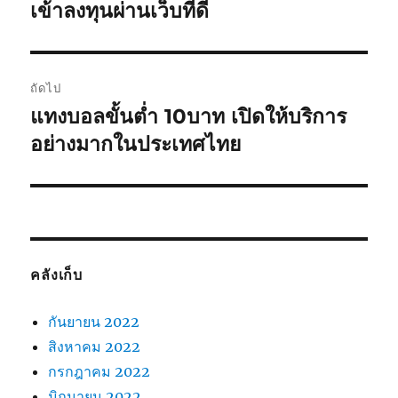
ก่อน
เข้าลงทุนผ่านเว็บที่ดี
เรื่อง
หน้า:
ถัดไป
แทงบอลขั้นต่ำ 10บาท เปิดให้บริการ
เรื่อง
ต่อ
อย่างมากในประเทศไทย
ไป:
คลังเก็บ
กันยายน 2022
สิงหาคม 2022
กรกฎาคม 2022
มิถุนายน 2022