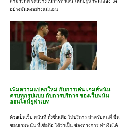
สามารถที่ จะสร้างในการทำเงิน ให้กับผู้นักพนันเอง ได้
อย่างมั่นคงอย่างแน่นอน
เพิ่มความแปลกใหม่ กับการเล่น เกมส์พนัน
ครบทุกรูปแบบ กับการบริการ ของเว็บพนัน
ออนไลน์ยูฟ่าเบท
ด้วยเป็นเว็บ พนันที่ ตั้งขึ้นเพื่อ ให้บริการ สำหรับคนที่ ชื่น
ชอบเกมพนัน ที่เชื่อถือ ได้ว่าเป็น ช่องทางการ ทำเงินได้