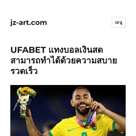
jz-art.com
เมนู
UFABET แทงบอลเงินสด
สามารถทำได้ด้วยความสบาย
รวดเร็ว