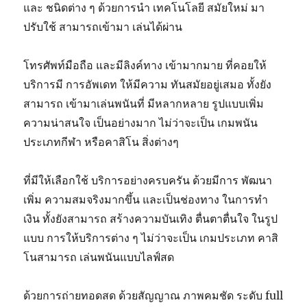
และ ชนิดต่าง ๆ ด้วยการนำ เทคโนโลยี สมัยใหม่ มา
ปรับใช้ สามารถเข้ามา เล่นได้ผ่าน
โทรศัพท์มือถือ และมีลิงค์ทาง เข้ามากมาย ที่คอยให้
บริการมี การอัพเดท ให้มีความ ทันสมัยอยู่เสมอ ทั้งยัง
สามารถ เข้ามาเล่นพนันที่ มีหลากหลาย รูปแบบเพิ่ม
ความน่าสนใจ เป็นอย่างมาก ไม่ว่าจะเป็น เกมพนัน
ประเภทกีฬา หรือคาสิโน สิ่งต่างๆ
ที่มีให้เลือกใช้ บริการอย่างครบครัน ด้วยมีการ พัฒนา
เพิ่ม ความสมจริงมากขึ้น และเป็นช่องทาง ในการทำ
เงิน ทั้งยังสามารถ สร้างความบันเทิง ตื่นตาตื่นใจ ในรูป
แบบ การให้บริการต่าง ๆ ไม่ว่าจะเป็น เกมประเภท คาสิ
โนสามารถ เล่นพนันแบบไลฟ์สด
ด้วยการถ่ายทอดสด ด้วยสัญญาณ ภาพคมชัด ระดับ full