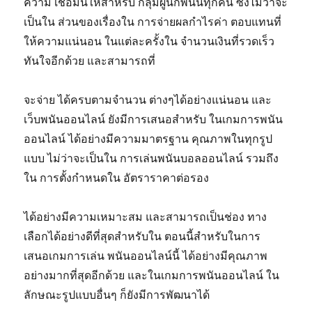
ความ เชื่อมั่นให้สำหรับ กลุ่มผู้นักพนันทุกคน ซึ่งไม่ว่าจะ
เป็นใน ส่วนของเรื่องใน การจ่ายผลกำไรค่า ตอบแทนที่
ให้ความแน่นอน ในแต่ละครั้งใน จำนวนเงินที่รวดเร็ว
ทันใจอีกด้วย และสามารถที่
จะจ่าย ได้ครบตามจำนวน ต่างๆได้อย่างแน่นอน และ
เว็บพนันออนไลน์ ยังมีการเสนอสำหรับ ในเกมการพนัน
ออนไลน์ ได้อย่างมีความมาตรฐาน คุณภาพในทุกรูป
แบบ ไม่ว่าจะเป็นใน การเล่นพนันบอลออนไลน์ รวมถึง
ใน การตั้งกำหนดใน อัตราราคาต่อรอง
ได้อย่างมีความเหมาะสม และสามารถเป็นช่อง ทาง
เลือกได้อย่างดีที่สุดสำหรับใน ตอนนี้สำหรับในการ
เสนอเกมการเล่น พนันออนไลน์นี้ ได้อย่างมีคุณภาพ
อย่างมากที่สุดอีกด้วย และในเกมการพนันออนไลน์ ใน
ลักษณะรูปแบบอื่นๆ ก็ยังมีการพัฒนาได้