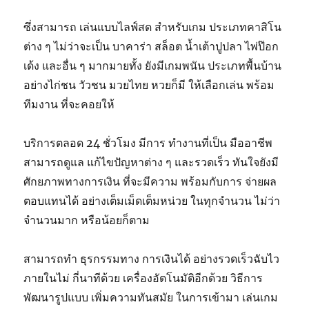
ซึ่งสามารถ เล่นแบบไลฟ์สด สำหรับเกม ประเภทคาสิโน
ต่าง ๆ ไม่ว่าจะเป็น บาคาร่า สล็อต น้ำเต้าปูปลา ไพ่ป๊อก
เด้ง และอื่น ๆ มากมายทั้ง ยังมีเกมพนัน ประเภทพื้นบ้าน
อย่างไก่ชน วัวชน มวยไทย หวยก็มี ให้เลือกเล่น พร้อม
ทีมงาน ที่จะคอยให้
บริการตลอด 24 ชั่วโมง มีการ ทำงานที่เป็น มืออาชีพ
สามารถดูแล แก้ไขปัญหาต่าง ๆ และรวดเร็ว ทันใจยังมี
ศักยภาพทางการเงิน ที่จะมีความ พร้อมกับการ จ่ายผล
ตอบแทนได้ อย่างเต็มเม็ดเต็มหน่วย ในทุกจำนวน ไม่ว่า
จำนวนมาก หรือน้อยก็ตาม
สามารถทำ ธุรกรรมทาง การเงินได้ อย่างรวดเร็วฉับไว
ภายในไม่ กี่นาทีด้วย เครื่องอัตโนมัติอีกด้วย วิธีการ
พัฒนารูปแบบ เพิ่มความทันสมัย ในการเข้ามา เล่นเกม