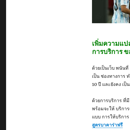
เพิ่มความแปล
การบริการ ข
ด้วยเป็นเว็บ พนันที่
เป็น ช่องทางการ ท
10 ปี และยังคง เป
ด้วยการบริการ ที่
พร้อมจะให้ บริการ
แบบ การให้บริการ
สูตรบาคาร่าฟรี