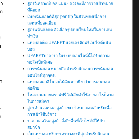
าร
สูตรวิเคราะห์บอล แม่นๆ ควรจะมีการวางเป้าหมาย
ที่ดียอด
ุก
เว็บพนันบอลดีที่สุด pantip ในส่วนของเพื่อการ
ลงทุนที่ยอดเยี่ยม
สูตรพนันสล็อต ตัวเลือกรูปแบบใหม่ใหม่ในการเล่น
ทำเงิน
ก
แทงบอลเต็ง UFABET แจกเครดิตฟรีเว็บไซต์พนัน
ม
บอล
UFABETบาคาร่า ในระบบออนไลน์นี้ได้รับความ
พอใจเป็นพิเศษ
การพนันบอล หมายถึง สำหรับนักเล่นการพนันบอล
ออนไลน์ทุกๆคน
า
แทงบอลคาสิโน จะได้เงินมากยิ่งกว่าการเล่นบอล
ต่อด้วย
โหลดเกมมายคราฟฟรี ไม่เสียค่าใช้จ่ายอะไรก็ตาม
ในการสมัคร
น
สููตรคำนวณบอล สูงต่ำexcel เหมาะสมสำหรับเพื่อ
การเข้าใช้บริการ
ก
ราคาบอลไหลสูงต่ำ สิ่งดีๆพื้นที่เว็บไซต์มีให้กับ
สมาชิก
เว็บแทงบอล ฟรี การครบวงจรที่สุดสำหรับนักเล่น