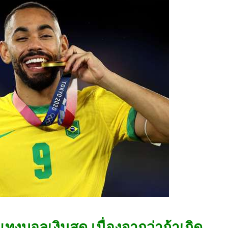
งบอลเงินสด เนื่องจากว่าถ้าเกิด