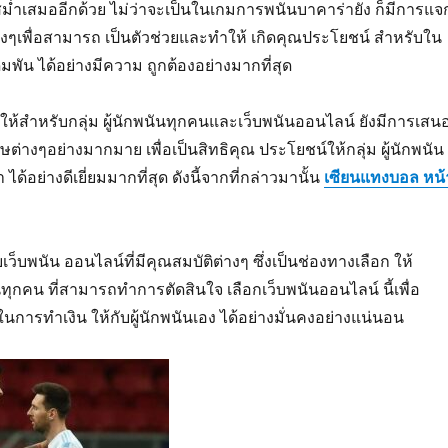
 สม่ำเสมออีกด้วย ไม่ว่าจะเป็นในเกมการพนันบาคาร่ายัง ก็มีการแ
จ
างๆเพื่อสามารถ เป็นตัวช่วยและทำให้ เกิดคุณประโยชน์ สำหรับใน
มพัน ได้อย่างมีความ ถูกต้องอย่างมากที่สุด
ี ให้สำหรับกลุ่ม ผู้นักพนันทุกคนและเว็บพนันออนไลน์ ยังมีการเสน
ศษต่างๆอย่างมากมาย เพื่อเป็นสิทธิคุณ ประโยชน์ให้กลุ่ม ผู้นักพนัน
 ได้อย่างดีเยี่ยมมากที่สุด ดังนี้จากที่กล่าวมานั้น
เซียนแทงบอล หน้
เว็บพนัน ออนไลน์ที่มีคุณสมบัติต่างๆ ซึ่งเป็นช่องทางเลือก ให้
ันทุกคน ที่สามารถทำการตัดสินใจ เลือกเว็บพนันออนไลน์ นี้เพื่อ
นการทำเงิน ให้กับผู้นักพนันเอง ได้อย่างมั่นคงอย่างแน่นอน