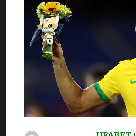
UFABET แท