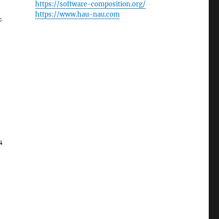
https://software-composition.org/
https://www.hau-nau.com
ะ
ๆ
น